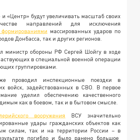
 и «Центр» будут увеличивать масштаб своих
честве направлений для исключения
 формированиями
массированных ударов по
одов Донбасса, так и других регионов.
ал министр обороны РФ Сергей Шойгу в ходе
частвующих в специальной военной операции
ующих группировками.
же проводил инспекционные поездки в
их войск, задействованных в СВО. В первое
мание уделил обеспечению качественного
имым как в боевом, так и в бытовом смысле.
лерийского вооружения
ВСУ значительно
ированные удары гражданских объектов как
ым силам, так и на территории России – в
езультате погибло и было ранено большое