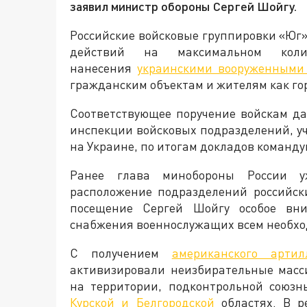
заявил министр обороны Сергей Шойгу.
Российские войсковые группировки «Юг»
действий на максимальном коли
нанесения
украинскими вооруженными
гражданским объектам и жителям как гор
Соответствующее поручение войскам д
инспекции войсковых подразделений, у
на Украине, по итогам докладов команд
Ранее глава минобороны России у
расположение подразделений российск
посещение Сергей Шойгу особое вни
снабжения военнослужащих всем необход
С получением
американского артил
активизировали неизбирательные масс
на территории, подконтрольной союзн
Курской и Белгородской
областях. В р