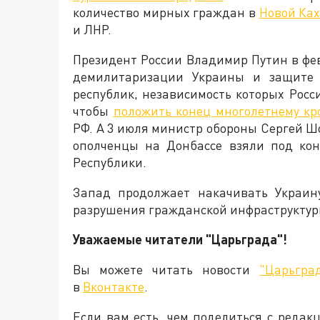
количество мирных граждан в
Новой Ках
и ЛНР.
Президент России Владимир Путин в фе
демилитаризации Украины и защите 
республик, независимость которых Росс
чтобы
положить конец многолетнему к
РФ. А 3 июля министр обороны Сергей Шо
ополченцы на Донбассе взяли под ко
Республики.
Запад продолжает накачивать Украину
разрушения гражданской инфраструктур
Уважаемые читатели "Царьграда"!
Вы можете читать новости
"Царьгра
в
Вконтакте
.
Если вам есть, чем поделиться с реда