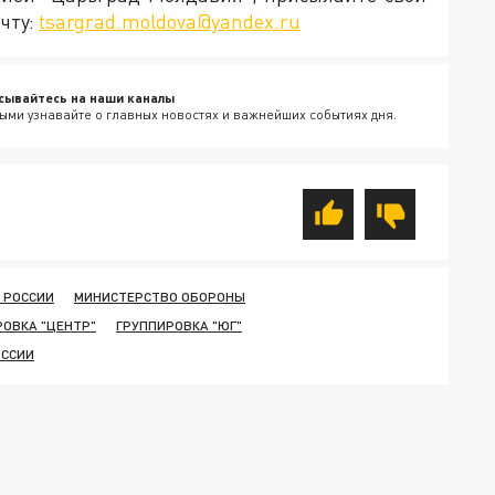
чту:
tsargrad.moldova@yandex.ru
сывайтесь на наши каналы
ыми узнавайте о главных новостях и важнейших событиях дня.
 РОССИИ
МИНИСТЕРСТВО ОБОРОНЫ
РОВКА "ЦЕНТР"
ГРУППИРОВКА "ЮГ"
ОССИИ