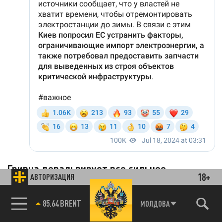
Гривна девальвирует все сильнее
18+
АВТОРИЗАЦИЯ
Евро уже выше 45 Нацбанк продолжает
85.64 BRENT
планомерно ослаблять курс гривны. 17 июля,
МОЛДОВА
по итогам торгов на межбанке он провел