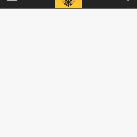
Подписывайтесь на наши каналы
и первыми узнавайте о главных новостях
и важнейших событиях дня.
ДЗЕН
ТЕЛЕГРАМ
ПОДЕЛИТЬСЯ В СОЦСЕТЯХ: