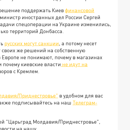
 решение поддержать Киев
финансовой
м, министр иностранных дел России Сергей
 задачи спецоперации на Украине изменились,
лько территорий Донбасса.
ть
русских могут санкции
, а потому несет
т своих же решений на собственную
 Европе не понимают, почему в магазинах
и почему киевские власти
не идут на
говоров с Кремлем.
лдавия/Приднестровье"
в удобном для вас
Также подписывайтесь на наш
Телеграм-
ией "Царьград Молдавия/Приднестровье",
овости на нашу