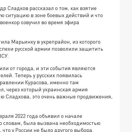
р Сладков рассказал о том, как взятие
 ситуацию в зоне боевых действий и что
 военкор озвучил во время эфира
тила Марьинку в укрепрайон, из которого
Успехи русской армии позволили защитить
ВСУ.
или от города, и эти события являются
лей. Теперь у русских появилась
равлении Курасова, именно там
л, через который украинская армия
ию Сладкова, это очень важные продвижения,
раля 2022 года объявил о начале
го словам, была вызвана необходимостью
что у России не было другого выбора.