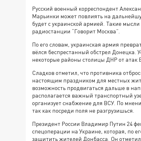
Русский военный корреспондент Александ
Марьинки может повлиять на дальнейшую
будет с украинской армией. Такие мысли
радиостанции “Говорит Москва”.
По его словам, украинская армия превра
вёлся беспрестанный обстрел Донецка. 
некоторые районы столицы ДНР от атак 
Сладков отметил, что противника отброс
настоящим праздником для местных жите
возможность продвигаться дальше в нап
располагается важный транспортный узе
организует снабжение для ВСУ. По мнен
так как посреди поля не разгрузишься.
Президент России Владимир Путин 24 фев
спецоперации на Украине, которая, по е
защитить жителей Донбасса. Он отметил, 