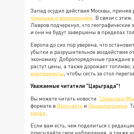
Запад осудил действия Москвы, приняв
помощью и вооружением
. В связи с эти
Лавров подчеркнул, что географические
и они не будут завершены в пределах то
Европа до сих пор уверена, что останови
убытки и разрушительное воздействие о
экономику. Добропорядочные граждане в
растут цены, а также дорожает топливо, 
компромиссы
, чтобы сесть за стол пере
Уважаемые читатели "Царьграда"!
Вы можете читать новости
"Царьград Мо
формате в
Вконтакте
и
Одноклассники
. 
канал.
Если вам есть, чем поделиться с редакц
присылайте свои наблюдения, а также н