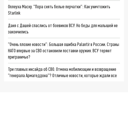
Оплеуха Маску. "Пора снять белые перчатки": Как уничтожить
Starlink
Даня с Дашей спаслись от боевиков ВСУ. Но беды для малышей не
закончились
"Очень плохие новости": Большая ошибка Palantir в России. Страны
НАТО впервые за СВО остановили поставки оружия. ВСУ теряют
приграничье?
Три главных инсайда об СВО. Отмена мобилизации и возвращение
"генерала Армагеддона"? Отличные новости, которые ждали все