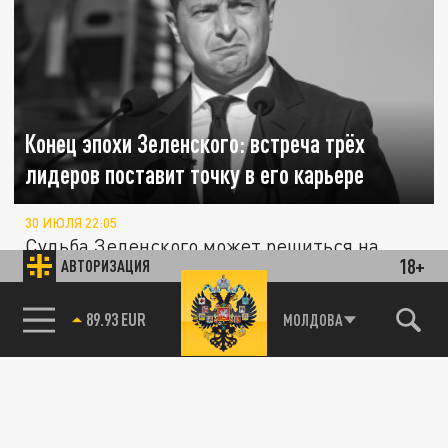
Конец эпохи Зеленского: встреча трёх
лидеров поставит точку в его карьере
30 ИЮЛЯ 22:05
Судьба Зеленского может решиться на
18+
АВТОРИЗАЦИЯ
встрече лидеров России, США и Китая.
85.64 BRENT
МОЛДОВА
СВО