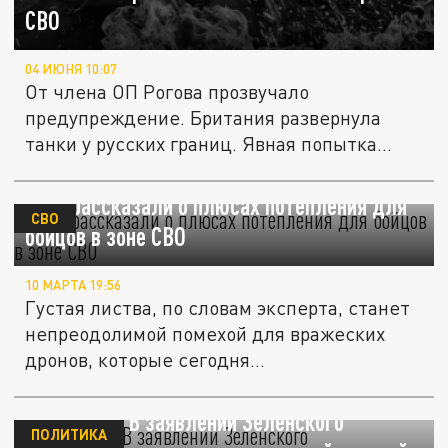
СВО
04 ИЮНЯ 10:07
От члена ОП Рогова прозвучало
предупреждение. Британия развернула
танки у русских границ. Явная попытка...
В ОП рассказали о плюсах потепления для
СВО
бойцов в зоне СВО
10 МАРТА 19:56
Густая листва, по словам эксперта, станет
непреодолимой помехой для вражеских
дронов, которые сегодня...
Плагиатор. В заявлении Зеленского
ПОЛИТИКА