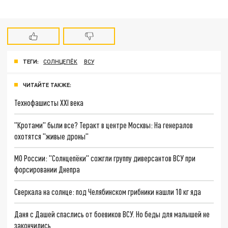
ТЕГИ:
СОЛНЦЕПЁК
ВСУ
ЧИТАЙТЕ ТАКЖЕ:
Технофашисты XXI века
"Кротами" были все? Теракт в центре Москвы: На генералов
охотятся "живые дроны"
МО России: "Солнцепёки" сожгли группу диверсантов ВСУ при
форсировании Днепра
Сверкала на солнце: под Челябинском грибники нашли 10 кг яда
Даня с Дашей спаслись от боевиков ВСУ. Но беды для малышей не
закончились