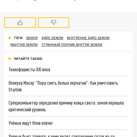
ТЕГИ:
ЗЕМЛЯ
ЯДРО ЗЕМЛИ
ВНУТРЕННЕ ЯДРО ЗЕМЛИ
МАНТИЯ ЗЕМЛИ
СТРАННЫЙ ПОНЧИК ВНУТРИ ЗЕМЛИ
ЧИТАЙТЕ ТАКЖЕ:
Технофашисты XXI века
Оплеуха Маску. "Пора снять белые перчатки": Как уничтожить
Starlink
Суперкомпьютер определил причину конца света: земля перешла
критический уровень
Учёные ищут Ноев ковчег
Ученые бьют тревогу: к чему ведет сокращение суток из-за