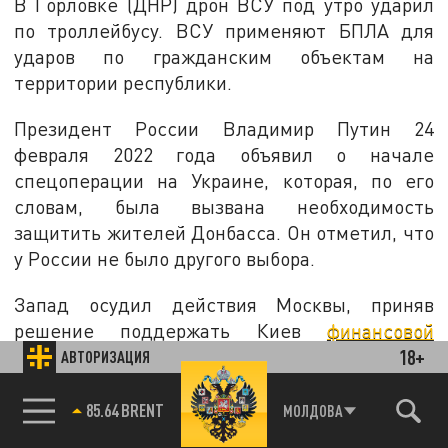
В Горловке (ДНР) дрон ВСУ под утро ударил
по троллейбусу. ВСУ применяют БПЛА для
ударов по гражданским объектам на
территории республики.
Президент России Владимир Путин 24
февраля 2022 года объявил о начале
спецоперации на Украине, которая, по его
словам, была вызвана необходимость
защитить жителей Донбасса. Он отметил, что
у России не было другого выбора.
Запад осудил действия Москвы, приняв
решение поддержать Киев
финансовой
помощью и вооружением
. В связи с этим,
18+
АВТОРИЗАЦИЯ
министр иностранных дел России Сергей
Лавров подчеркнул, что географические
85.64 BRENT
МОЛДОВА
задачи спецоперации на Украине