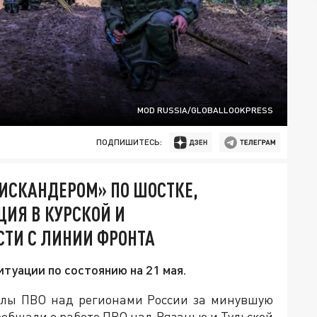
MOD RUSSIA/GLOBALLOOKPRESS
ПОДПИШИТЕСЬ:
 «ИСКАНДЕРОМ» ПО ШОСТКЕ,
ЦИЯ В КУРСКОЙ И
СТИ С ЛИНИИ ФРОНТА
итуации по состоянию на 21 мая.
силы ПВО над регионами России за минувшую
ообщали о работе ПВО над Рязанью и Тульской