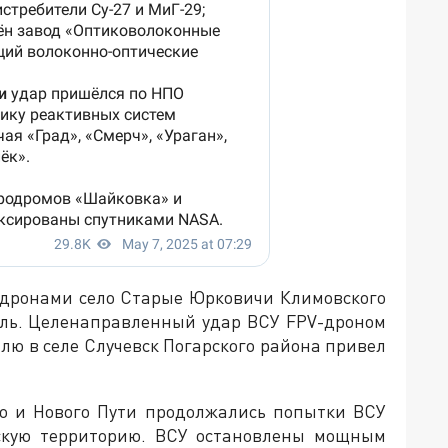
-дронами село Старые Юрковичи Климовского
ель. Целенаправленный удар ВСУ FPV-дроном
ю в селе Случевск Погарского района привел
но и Нового Пути продолжались попытки ВСУ
сскую территорию. ВСУ остановлены мощным