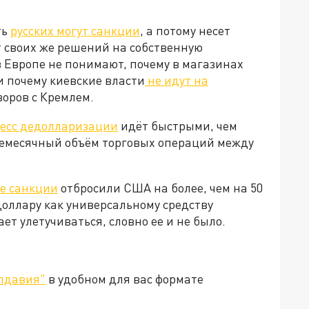
ть
русских могут санкции
, а потому несет
т своих же решений на собственную
 Европе не понимают, почему в магазинах
и почему киевские власти
не идут на
говоров с Кремлем.
есс дедолларизации
идёт быстрыми, чем
жемесячный объём торговых операций между
е санкции
отбросили США на более, чем на 50
доллару как универсальному средству
т улетучиваться, словно ее и не было.
лдавия"
в удобном для вас формате