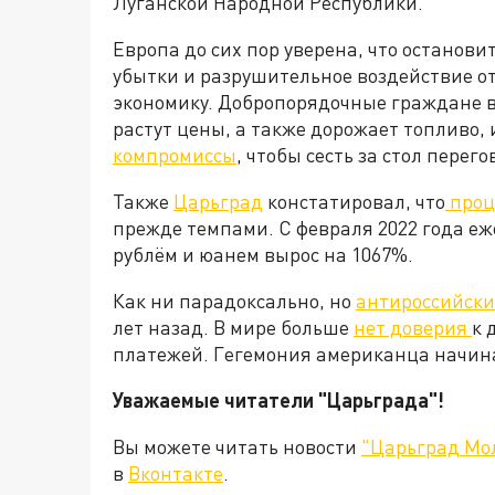
Луганской Народной Республики.
Европа до сих пор уверена, что останови
убытки и разрушительное воздействие о
экономику. Добропорядочные граждане в
растут цены, а также дорожает топливо, 
компромиссы
, чтобы сесть за стол пере
Также
Царьград
констатировал, что
проц
прежде темпами. С февраля 2022 года е
рублём и юанем вырос на 1067%.
Как ни парадоксально, но
антироссийски
лет назад. В мире больше
нет доверия
к 
платежей. Гегемония американца начинае
Уважаемые читатели "Царьграда"!
Вы можете читать новости
"Царьград Мо
в
Вконтакте
.