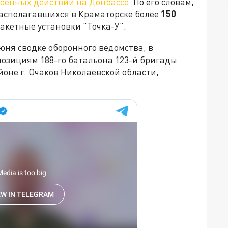
военных действий на Донбассе.
По его словам,
располагавшихся в Краматорске более
150
акетные установки "Точка-У".
юня сводке оборонного ведомства, в
 позициям 188-го батальона 123-й бригады
йоне г. Очаков Николаевской области,