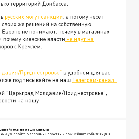
лько территорий Донбасса.
ть
русских могут санкции
, а потому несет
т своих же решений на собственную
 Европе не понимают, почему в магазинах
и почему киевские власти
не идут на
говоров с Кремлем.
лдавия/Приднестровье"
в удобном для вас
Также подписывайте на наш
Телеграм-канал.
ией "Царьград Молдавия/Приднестровье",
овости на нашу
сывайтесь на наши каналы
ыми узнавайте о главных новостях и важнейших событиях дня.