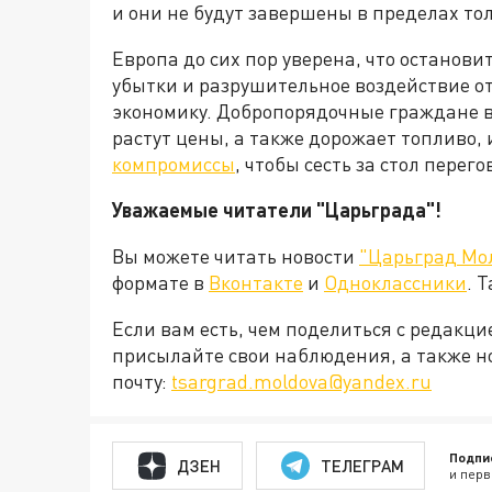
и они не будут завершены в пределах то
Европа до сих пор уверена, что останови
убытки и разрушительное воздействие о
экономику. Добропорядочные граждане в
растут цены, а также дорожает топливо, 
компромиссы
, чтобы сесть за стол пере
Уважаемые читатели "Царьграда"!
Вы можете читать новости
"Царьград Мо
формате в
Вконтакте
и
Одноклассники
. 
Если вам есть, чем поделиться с редакц
присылайте свои наблюдения, а также н
почту:
tsargrad.moldova@yandex.ru
Подпи
ДЗЕН
ТЕЛЕГРАМ
и перв