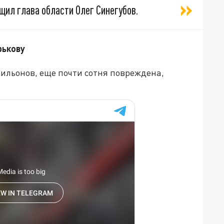
щил глава области Олег Синегубов.
рькову
вильонов, еще почти сотня повреждена,