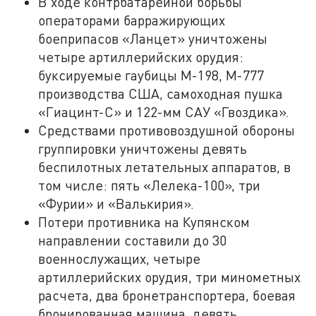
В ходе контрбатарейной борьбы
операторами барражирующих
боеприпасов «Ланцет» уничтожены
четыре артиллерийских орудия:
буксируемые гаубицы М-198, М-777
производства США, самоходная пушка
«Гиацинт-С» и 122-мм САУ «Гвоздика».
Средствами противовоздушной обороны
группировки уничтожены девять
беспилотных летательных аппаратов, в
том числе: пять «Лелека-100», три
«Фурии» и «Валькирия».
Потери противника на Купянском
направлении составили до 30
военнослужащих, четыре
артиллерийских орудия, три минометных
расчета, два бронетранспортера, боевая
бронированная машина, девять