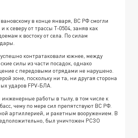
Ивановскому в конце января, ВС РФ смогли
 к северу от трассы Т-0504, заняв как
оемам к востоку от села. По силам
удары.
 успешно контратаковали южнее, между
кие силы из части посадок, однако
бщение с передовыми отрядами не нарушено.
рой зоне, поскольку ни та, ни другая сторона
ных ударов FPV-БЛА.
инженерные работы в тылу, в том числе к
асс, чему по мере сил препятствуют ВС РФ.
ной артиллерией, и ракетным вооружением. В
редположительно, был уничтожен РСЗО