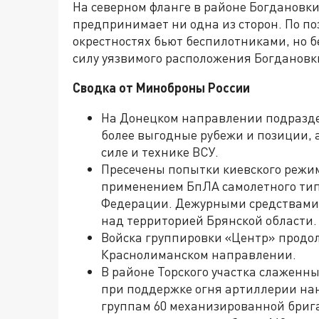
На северном фланге в районе Богдановк
предпринимает ни одна из сторон. По по
окрестностях бьют беспилотниками, но б
силу уязвимого расположения Богдановк
Сводка от Миноброны России
На Донецком направлении подразд
более выгодные рубежи и позиции, 
силе и технике ВСУ.
Пресечены попытки киевского режим
применением БпЛА самолетного тип
Федерации. Дежурными средствами
над территорией Брянской области.
Войска группировки «Центр» продо
Краснолиманском направлении.
В районе Торского участка слажен
при поддержке огня артиллерии на
группам 60 механизированной бриг