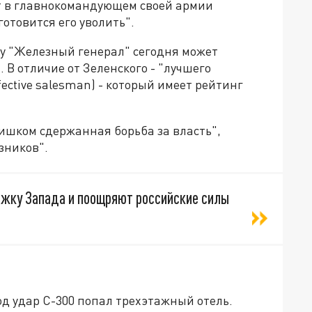
т в главнокомандующем своей армии
отовится его уволить".
у "Железный генерал" сегодня может
 В отличие от Зеленского - "лучшего
ffective salesman) - который имеет рейтинг
лишком сдержанная борьба за власть",
зников".
жку Запада и поощряют российские силы
од удар С-300 попал трехэтажный отель.