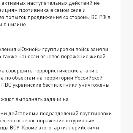
и активных наступательных действий не
зициям противника в самом селе и
ез попыток продвижения со стороны ВС РФ в
и в низине.
еления «Южной» группировки войск заняли
а также нанесли огневое поражение живой
а совершить террористические атаки c
а по объектам на территории Российской
 ПВО украинские беспилотники уничтожены
лжают выполнять задачи на
ными действиями подразделений группировки
несено огневое поражение штурмовым
ады ВСУ. Кроме этого, артиллерийскими