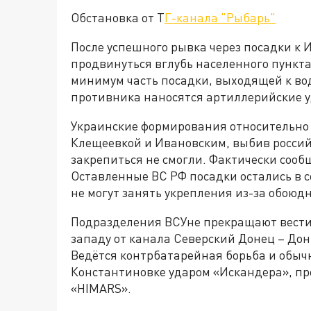
Обстановка от Т
Г-канала "Рыбарь"
После успешного рывка через посадки к 
продвинуться вглубь населенного пункта и
минимум часть посадки, выходящей к вод
противника наносятся артиллерийские 
Украинские формирования относительно
Клещеевкой и Ивановским, выбив российс
закрепиться не смогли. Фактически соо
Оставленные ВС РФ посадки остались в се
не могут занять укрепления из-за обоюд
Подразделения ВСУне прекращают вести 
западу от канала Северский Донец – Донб
Ведётся контрбатарейная борьба и обыч
Константиновке ударом «Искандера», п
«HIMARS».