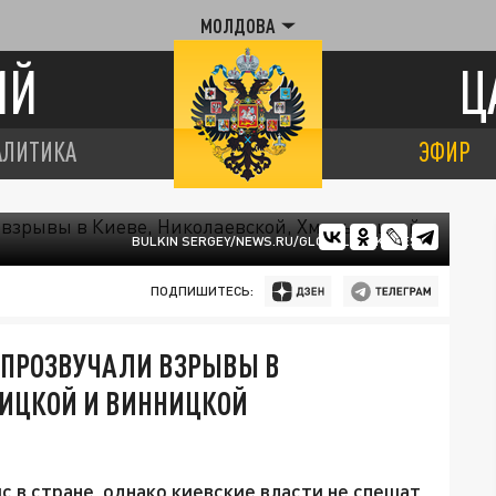
МОЛДОВА
ИЙ
Ц
АЛИТИКА
ЭФИР
BULKIN SERGEY/NEWS.RU/GLOBALLOOKPRESS
ПОДПИШИТЕСЬ:
 ПРОЗВУЧАЛИ ВЗРЫВЫ В
НИЦКОЙ И ВИННИЦКОЙ
в стране, однако киевские власти не спешат