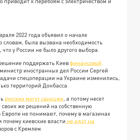
о приводит к перебоям с электричеством и
раля 2022 года объявил о начале
го словам, была вызвана необходимость
что у России не было другого выбора.
 решение поддержать Киев
финансовой
м, министр иностранных дел России Сергей
 задачи спецоперации на Украине изменились,
лько территорий Донбасса.
ть
русских могут санкции
, а потому несет
т своих же решений на собственную
 Европе не понимают, почему в магазинах
и почему киевские власти
не идут на
говоров с Кремлем.