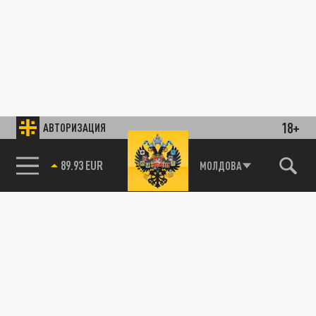
18+
АВТОРИЗАЦИЯ
85.64 BRENT
МОЛДОВА
89.93 EUR