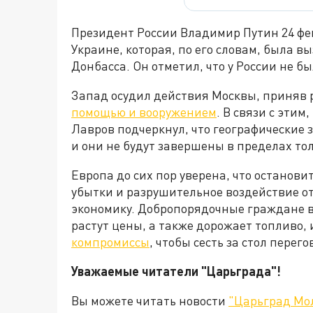
Президент России Владимир Путин 24 фе
Украине, которая, по его словам, была 
Донбасса. Он отметил, что у России не б
Запад осудил действия Москвы, приняв
помощью и вооружением
. В связи с эти
Лавров подчеркнул, что географические
и они не будут завершены в пределах то
Европа до сих пор уверена, что останови
убытки и разрушительное воздействие о
экономику. Добропорядочные граждане в
растут цены, а также дорожает топливо, 
компромиссы
, чтобы сесть за стол пере
Уважаемые читатели "Царьграда"!
Вы можете читать новости
"Царьград Мо