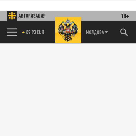
18+
АВТОРИЗАЦИЯ
МОЛДОВА
85.64 BRENT
89.93 EUR