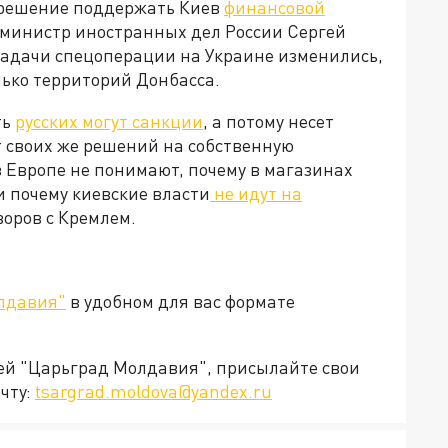
 решение поддержать Киев
финансовой
м, министр иностранных дел России Сергей
 задачи спецоперации на Украине изменились,
лько территорий Донбасса.
ть
русских могут санкции
, а потому несет
т своих же решений на собственную
 Европе не понимают, почему в магазинах
и почему киевские власти
не идут на
говоров с Кремлем.
лдавия"
в удобном для вас формате
ией "Царьград Молдавия", присылайте свои
чту:
tsargrad.moldova@yandex.ru