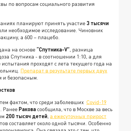
квы по вопросам социального развития
таниях планируют принять участие
3 тысячи
рошли необходимое исследование. Чиновник
акцину, а 600 – плацебо.
дана на основе
“Спутника-V”
, разница
доза Спутника - в соотношении 1:10, а для
е испытания проходят с лета текущего года на
больниц.
Препарат в результате первых двух
 и безопасным.
остков
тем фактом, что среди заболевших
Covid-19
в. Ранее
Ракова
сообщила, что в Москве за весь
сом
200 тысяч детей
,
а ежесуточных прирост
ов составляет около одной тысячи. Особенно
коронавируса. Она связала это с тем, что