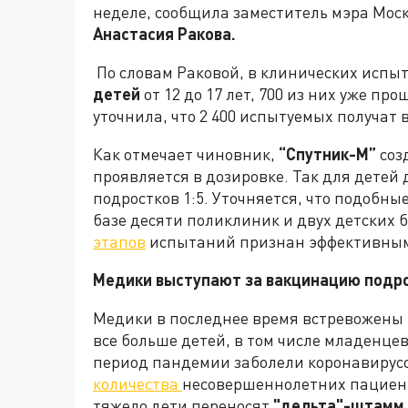
неделе, сообщила заместитель мэра Мос
Анастасия Ракова.
По словам Раковой, в клинических испы
детей
от 12 до 17 лет, 700 из них уже п
уточнила, что 2 400 испытуемых получат в
Как отмечает чиновник,
“Спутник-М”
соз
проявляется в дозировке. Так для детей 
подростков 1:5. Уточняется, что подобны
базе десяти поликлиник и двух детских 
этапов
испытаний признан эффективным
Медики выступают за вакцинацию подр
Медики в последнее время встревожены 
все больше детей, в том числе младенце
период пандемии заболели коронавиру
количества
несовершеннолетних пациент
тяжело дети переносят
"дельта"-штамм