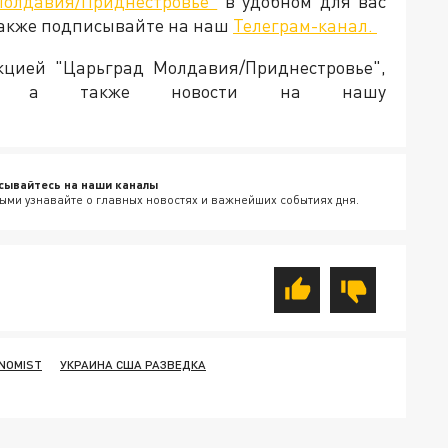
Молдавия/Приднестровье"
в удобном для вас
Также подписывайте на наш
Телеграм-канал.
акцией "Царьград Молдавия/Приднестровье",
ия, а также новости на нашу
сывайтесь на наши каналы
ыми узнавайте о главных новостях и важнейших событиях дня.
NOMIST
УКРАИНА США РАЗВЕДКА