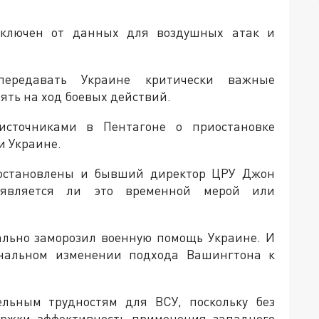
тключен от данных для воздушных атак и
ередавать Украине критически важные
ять на ход боевых действий.
сточниками в Пентагоне о приостановке
 Украине.
иостановлены и бывший директор ЦРУ Джон
 является ли это временной мерой или
ально заморозил военную помощь Украине. И
инальном изменении подхода Вашингтона к
ельным трудностям для ВСУ, поскольку без
ержки эффективность применения западного