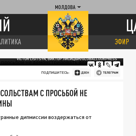
МОЛДОВА
ИЙ
Ц
АЛИТИКА
ЭФИР
VICTOR LISITSYN, ВИКТОР ЛИСИЦЫН/GLOBALLOOKPRESS
ПОДПИШИТЕСЬ:
ОСОЛЬСТВАМ С ПРОСЬБОЙ НЕ
АИНЫ
транные дипмиссии воздержаться от