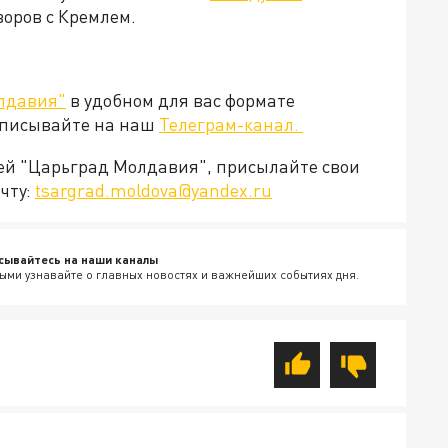
говоров с Кремлем.
лдавия"
в удобном для вас формате
дписывайте на наш
Телеграм-канал.
ией "Царьград Молдавия", присылайте свои
чту:
tsargrad.moldova@yandex.ru
сывайтесь на наши каналы
ыми узнавайте о главных новостях и важнейших событиях дня.