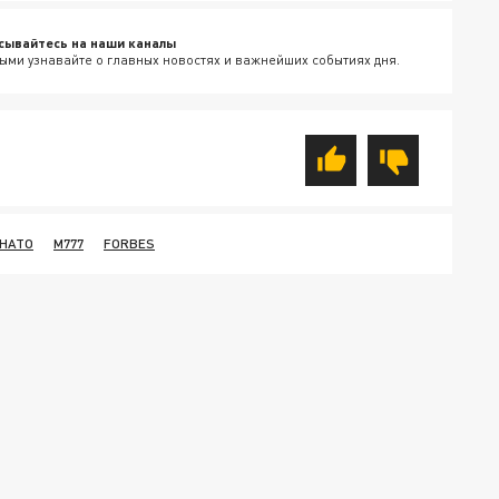
сывайтесь на наши каналы
ыми узнавайте о главных новостях и важнейших событиях дня.
 НАТО
M777
FORBES