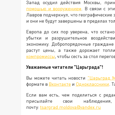
Запад осудил действия Москвы, пр
помощью и вооружением
. В связи с э
Лавров подчеркнул, что географические
и они не будут завершены в пределах то
Европа до сих пор уверена, что остан
убытки и разрушительное воздейств
экономику. Добропорядочные граждане
растут цены, а также дорожает топли
компромиссы
, чтобы сесть за стол пере
Уважаемые читатели "Царьграда"!
Вы можете читать новости
"Царьград 
формате в
Вконтакте
и
Одноклассники
. 
Если вам есть, чем поделиться с ред
присылайте свои наблюден
почту:
tsargrad.moldova@yandex.ru