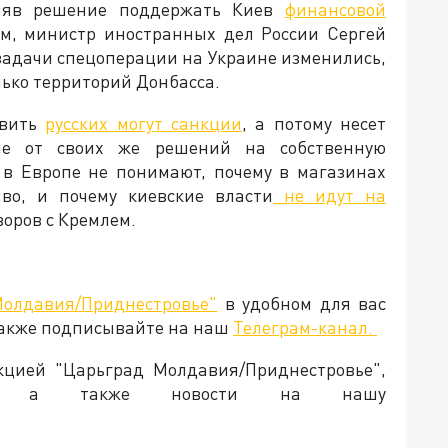
иняв решение поддержать Киев
финансовой
тим, министр иностранных дел России Сергей
 задачи спецоперации на Украине изменились,
лько территорий Донбасса.
овить
русских могут санкции
, а потому несет
ие от своих же решений на собственную
 в Европе не понимают, почему в магазинах
во, и почему киевские власти
не идут на
говоров с Кремлем.
Молдавия/Приднестровье"
в удобном для вас
Также подписывайте на наш
Телеграм-канал.
акцией "Царьград Молдавия/Приднестровье",
ия, а также новости на нашу