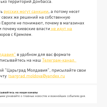
лько территорий Донбасса.
ть
русских могут санкции
, а потому несет
т своих же решений на собственную
 Европе не понимают, почему в магазинах
и почему киевские власти
не идут на
говоров с Кремлем.
лдавия"
в удобном для вас формате
дписывайтесь на наш
Телеграм-канал.
ией "Царьград Молдавия", присылайте свои
чту:
tsargrad.moldova@yandex.ru
сывайтесь на наши каналы
ыми узнавайте о главных новостях и важнейших событиях дня.