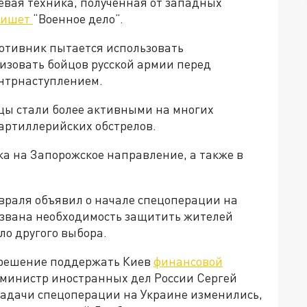
евая техника, полученная от западных
пишет
“Военное дело”.
ротивник пытается использовать
изовать бойцов русской армии перед
нтрнаступлением.
инцы стали более активными на многих
артиллерийских обстрелов.
ска на Запорожское направление, а также в
враля объявил о начале спецоперации на
вызвана необходимость защитить жителей
ыло другого выбора.
 решение поддержать Киев
финансовой
м, министр иностранных дел России Сергей
 задачи спецоперации на Украине изменились,