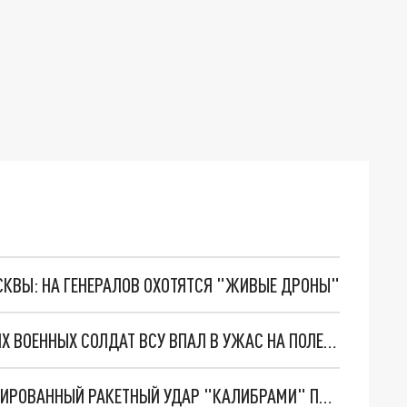
ОСКВЫ: НА ГЕНЕРАЛОВ ОХОТЯТСЯ "ЖИВЫЕ ДРОНЫ"
“РВ”: ИСПУГАВШИЙСЯ ПРИБЛИЖЕНИЯ РУССКИХ ВОЕННЫХ СОЛДАТ ВСУ ВПАЛ В УЖАС НА ПОЛЕ БОЯ
ВООРУЖЁННЫЕ СИЛЫ РОССИИ НАНЕСЛИ МАССИРОВАННЫЙ РАКЕТНЫЙ УДАР "КАЛИБРАМИ" ПО ОБЪЕКТАМ ВСУ НА УКРАИНЕ