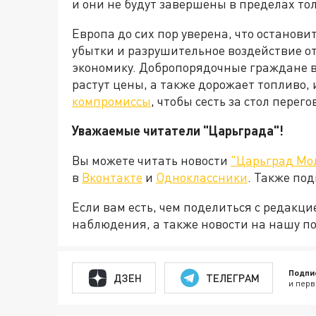
и они не будут завершены в пределах то
Европа до сих пор уверена, что останови
убытки и разрушительное воздействие о
экономику. Добропорядочные граждане в
растут цены, а также дорожает топливо, 
компромиссы
, чтобы сесть за стол пере
Уважаемые читатели "Царьграда"!
Вы можете читать новости
"Царьград Мо
в
Вконтакте
и
Одноклассники
. Также по
Если вам есть, чем поделиться с редакц
наблюдения, а также новости на нашу по
Подпи
ДЗЕН
ТЕЛЕГРАМ
и перв