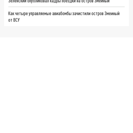
Зеленский опубликовал кадры поездки на остров Змеиный
Как четыре управляемые авиабомбы зачистили остров Змеиный
от ВСУ