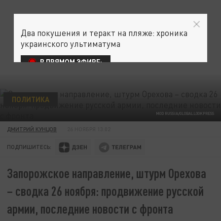
Два покушения и теракт на пляже: хроника
украинского ультиматума
В ПРЯМОМ ЭФИРЕ:
ПОЛИТИКА
MOD RUSSIA/GLOBALLOOKPRESS
ДМИТРИЙ КУНЦОВ
26 НОЯБРЯ 13:02
ПОДПИШИТЕСЬ:
Запорожское направление, штурм Орехова
– сводка 26 ноября: продвижение русской
армии, последние новости с фронта