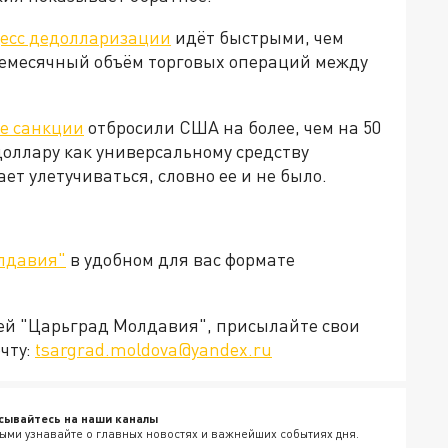
есс дедолларизации
идёт быстрыми, чем
жемесячный объём торговых операций между
е санкции
отбросили США на более, чем на 50
доллару как универсальному средству
т улетучиваться, словно ее и не было.
лдавия"
в удобном для вас формате
ией "Царьград Молдавия", присылайте свои
чту:
tsargrad.moldova@yandex.ru
сывайтесь на наши каналы
ыми узнавайте о главных новостях и важнейших событиях дня.