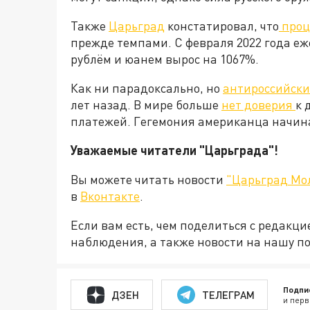
Также
Царьград
констатировал, что
проц
прежде темпами. С февраля 2022 года е
рублём и юанем вырос на 1067%.
Как ни парадоксально, но
антироссийски
лет назад. В мире больше
нет доверия
к 
платежей. Гегемония американца начинае
Уважаемые читатели "Царьграда"!
Вы можете читать новости
"Царьград Мо
в
Вконтакте
.
Если вам есть, чем поделиться с редакц
наблюдения, а также новости на нашу по
Подпи
ДЗЕН
ТЕЛЕГРАМ
и перв