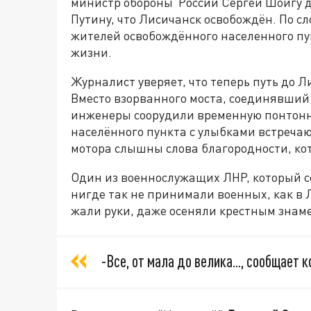
министр обороны России Сергей Шойгу 
Путину, что Лисичанск освобождён. По с
жителей освобождённого населенного пу
жизни.
Журналист уверяет, что теперь путь до Л
Вместо взорванного моста, соединявший
инженеры соорудили временную понтонн
населённого пункта с улыбками встречаю
мотора слышны слова благородности, к
Один из военнослужащих ЛНР, который с
нигде так не принимали военных, как в 
жали руки, даже осеняли крестным знам
-Все, от мала до велика..., сообщает