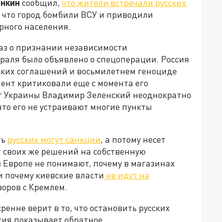
нкин
сообщил,
что жители встречали русских
 что город бомбили ВСУ и приводили
рного населения.
аз о признании независимости
раля было объявлено о спецоперации. Россия
ких соглашений и восьмилетнем геноциде
мент критиковали еще с момента его
нт Украины Владимир Зеленский неоднократно
что его не устраивают многие пункты
ть
русских могут санкции
, а потому несет
т своих же решений на собственную
 Европе не понимают, почему в магазинах
и почему киевские власти
не идут на
говоров с Кремлем.
ренне верит в то, что остановить русских
жия показывает обратное.