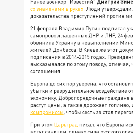
Ранее военкор “Известий”
Дмитрий Зиме
со знамёнами в руках.
Люди утверждали,
доказательства преступлений против ми
21 февраля Владимир Путин подписал ук
самопровозглашенных ДНР и ЛНР, 24 фев
обвинила Украину в невыполнении Минс
жителей Донбасса. В Киеве же этот доку
подписания в 2014-2015 годах. Президе
высказывался по этому поводу, отмечая, 
соглашения
Европа до сих пор уверена, что останови
убытки и разрушительное воздействие о
экономику. Добропорядочные граждане в
растут цены, а также дорожает топливо, 
компромиссы
, чтобы сесть за стол пере
При этом
Царьград
писал, что Европа иск
могут санкции, однако сила русского ору