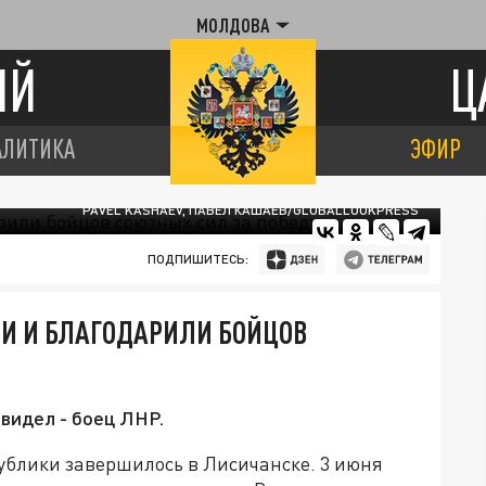
МОЛДОВА
ИЙ
Ц
АЛИТИКА
ЭФИР
PAVEL KASHAEV, ПАВЕЛ КАШАЕВ/GLOBALLOOKPRESS
ПОДПИШИТЕСЬ:
И И БЛАГОДАРИЛИ БОЙЦОВ
 видел - боец ЛНР.
блики завершилось в Лисичанске. 3 июня