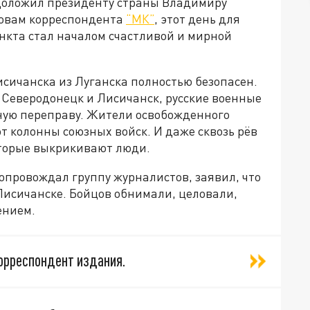
доложил президенту страны Владимиру
ловам корреспондента
“МК”
, этот день для
нкта стал началом счастливой и мирной
исичанска из Луганска полностью безопасен.
 Северодонецк и Лисичанск, русские военные
ую переправу. Жители освобожденного
т колонны союзных войск. И даже сквозь рёв
оторые выкрикивают люди.
опровождал группу журналистов, заявил, что
Лисичанске. Бойцов обнимали, целовали,
ением.
 корреспондент издания.