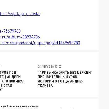
bric/svjataja-pravda
ts-75679763
x.ru/album/38934736
le.com/ru/podcast/царьград/id1849695780
0
04 АВГУСТА 13:00
ТРОВ ПОД
"ПРИВЫЧКА ЖИТЬ БЕЗ ЦЕРКВИ":
ТЕЦ АНДРЕЙ
ПРОНЗИТЕЛЬНЫЙ УРОК
, КТО ПОКИНУЛ
ИСТОРИИ ОТ ОТЦА АНДРЕЯ
НЕ СТАЛ
ТКАЧЁВА
М"
сывайтесь на наши каналы