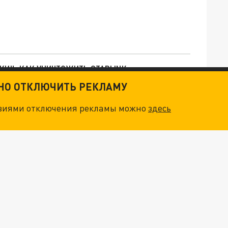
ТКИ": КАК УНИЧТОЖИТЬ STARLINK
ТНО ОТКЛЮЧИТЬ РЕКЛАМУ
. НО БЕДЫ ДЛЯ МАЛЫШЕЙ НЕ ЗАКОНЧИЛИСЬ
овиями отключения рекламы можно
здесь
"ОЧЕНЬ ПЛОХИЕ НОВОСТИ": БОЛЬШАЯ ОШИБКА PALANTIR В РОССИИ. СТРАНЫ НАТО ВПЕРВЫЕ ЗА СВО ОСТАНОВИЛИ ПОСТАВКИ ОРУЖИЯ. ВСУ ТЕРЯЮТ ПРИГРАНИЧЬЕ?
ТРИ ГЛАВНЫХ ИНСАЙДА ОБ СВО. ОТМЕНА МОБИЛИЗАЦИИ И ВОЗВРАЩЕНИЕ "ГЕНЕРАЛА АРМАГЕДДОНА"? ОТЛИЧНЫЕ НОВОСТИ, КОТОРЫЕ ЖДАЛИ ВСЕ