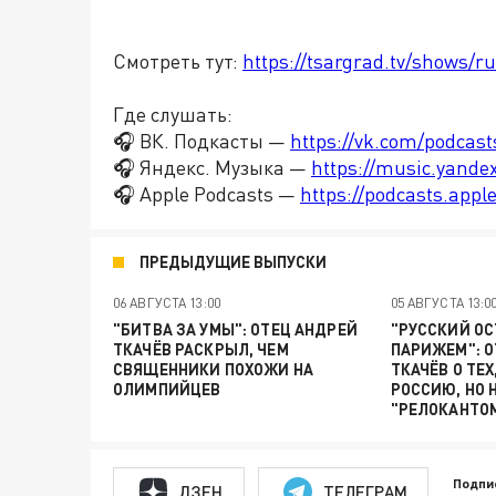
Смотреть тут:
https://tsargrad.tv/shows/ru
Где слушать:
🎧 ВК. Подкасты —
https://vk.com/podcas
🎧 Яндекс. Музыка —
https://music.yande
🎧 Apple Podcasts —
https://podcasts.app
ПРЕДЫДУЩИЕ ВЫПУСКИ
06 АВГУСТА 13:00
05 АВГУСТА 13:0
"БИТВА ЗА УМЫ": ОТЕЦ АНДРЕЙ
"РУССКИЙ ОС
ТКАЧЁВ РАСКРЫЛ, ЧЕМ
ПАРИЖЕМ": О
СВЯЩЕННИКИ ПОХОЖИ НА
ТКАЧЁВ О ТЕХ
ОЛИМПИЙЦЕВ
РОССИЮ, НО 
"РЕЛОКАНТО
Подпи
ДЗЕН
ТЕЛЕГРАМ