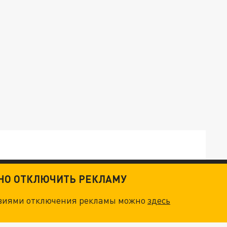
ТНО ОТКЛЮЧИТЬ РЕКЛАМУ
ТКИ": КАК УНИЧТОЖИТЬ STARLINK
овиями отключения рекламы можно
здесь