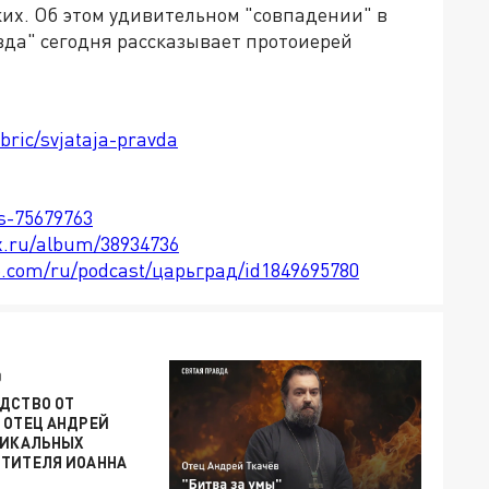
их. Об этом удивительном "совпадении" в
вда" сегодня рассказывает протоиерей
bric/svjataja-pravda
ts-75679763
x.ru/album/38934736
le.com/ru/podcast/царьград/id1849695780
0
ДСТВО ОТ
 ОТЕЦ АНДРЕЙ
НИКАЛЬНЫХ
ЯТИТЕЛЯ ИОАННА