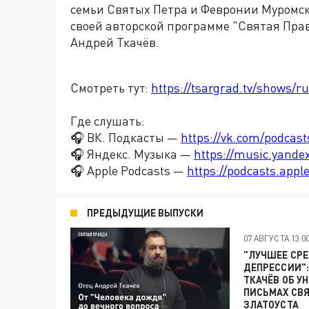
семьи Святых Петра и Февронии Муромск
своей авторской программе "Святая Пра
Андрей Ткачёв.
Смотреть тут:
https://tsargrad.tv/shows/ru
Где слушать:
🎧 ВК. Подкасты —
https://vk.com/podcas
🎧 Яндекс. Музыка —
https://music.yande
🎧 Apple Podcasts —
https://podcasts.app
ПРЕДЫДУЩИЕ ВЫПУСКИ
07 АВГУСТА 13:0
"ЛУЧШЕЕ СРЕ
ДЕПРЕССИИ":
ТКАЧЁВ ОБ У
ПИСЬМАХ СВ
ЗЛАТОУСТА