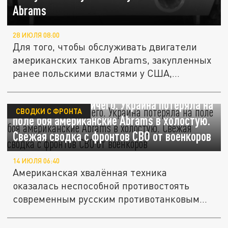
Abrams
28 ИЮЛЯ 08:00
Для того, чтобы обслуживать двигатели
американских танков Аbrams, закупленных
ранее польскими властями у США,...
Осталось всего ничего. Украина потеряла на
СВОДКИ С ФРОНТА
поле боя американские Abrams в холостую.
Свежая сводка с фронтов СВО от военкоров
14 ИЮЛЯ 06:40
Американская хвалённая техника
оказалась неспособной противостоять
современным русским противотанковым...