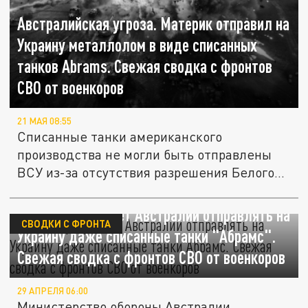
Австралийская угроза. Материк отправил на
Украину металлолом в виде списанных
танков Аbrams. Свежая сводка с фронтов
СВО от военкоров
21 МАЯ 08:55
Списанные танки американского
производства не могли быть отправлены
ВСУ из-за отсутствия разрешения Белого...
США не разрешает Австралии отправлять на
СВОДКИ С ФРОНТА
Украину даже списанные танки "Абрамс".
Свежая сводка с фронтов СВО от военкоров
29 АПРЕЛЯ 06:00
Министерство обороны Австралии