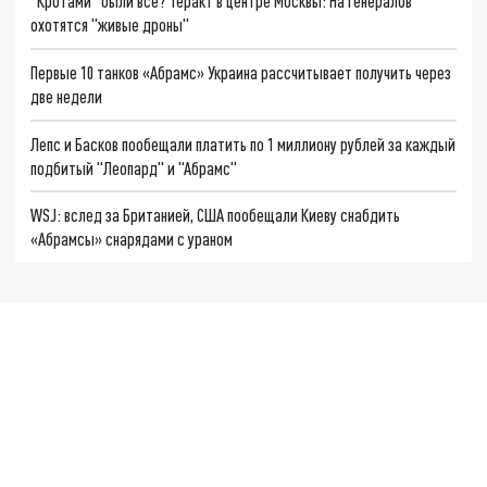
"Кротами" были все? Теракт в центре Москвы: На генералов
охотятся "живые дроны"
Первые 10 танков «Абрамс» Украина рассчитывает получить через
две недели
Лепс и Басков пообещали платить по 1 миллиону рублей за каждый
подбитый "Леопард" и "Абрамс"
WSJ: вслед за Британией, США пообещали Киеву снабдить
«Абрамсы» снарядами с ураном