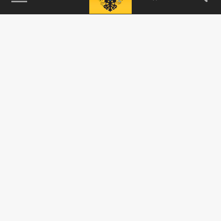
115093, г. Москва, переулок Партийный,
д.1, к.57, стр.3, эт.1, пом.I, ком.45