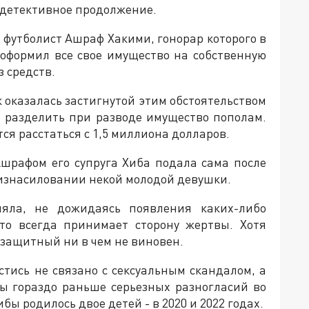
 детективное продолжение.
футболист Ашраф Хакими, гонорар которого в
реоформил все свое имущество на собственную
з средств.
 оказалась застигнутой этим обстоятельством
а разделить при разводе имущество пополам.
ся расстаться с 1,5 миллиона долларов.
 Ашрафом его супруга Хиба подала сама после
в изнасиловании некой молодой девушки.
яла, не дожидаясь появления каких-либо
что всегда принимает сторону жертвы. Хотя
дзащитный ни в чем не виновен.
стись не связано с сексуальным скандалом, а
ы гораздо раньше серьезных разногласий во
бы родилось двое детей - в 2020 и 2022 годах.