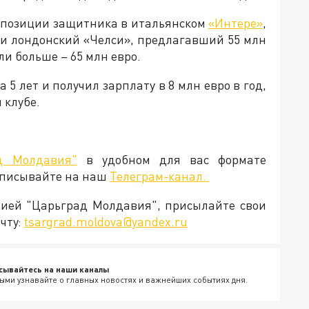
а позиции защитника в итальянском
«Интере»
,
 и лондонский «Челси», предлагавший 55 млн
ли больше – 65 млн евро.
 5 лет и получил зарплату в 8 млн евро в год,
 клубе.
д Молдавия"
в удобном для вас формате
дписывайте на наш
Телеграм-канал.
кцией "Царьград Молдавия", присылайте свои
чту:
tsargrad.moldova@yandex.ru
сывайтесь на наши каналы
ыми узнавайте о главных новостях и важнейших событиях дня.