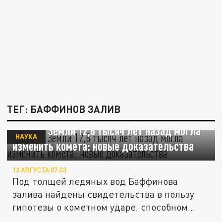
ТЕГ: БАФФИНОВ ЗАЛИВ
Климат Земли 12,8 тысяч лет назад могла
НАУКА
изменить комета: новые доказательства
13 АВГУСТА 07:03
Под толщей ледяных вод Баффинова
залива найдены свидетельства в пользу
гипотезы о кометном ударе, способном...