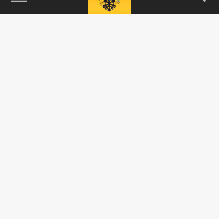
115093, г. Москва, переулок Партийный,
д.1, к.57, стр.3, эт.1, пом.I, ком.45