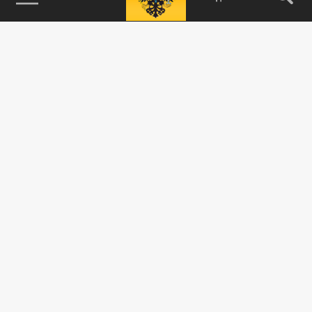
115093, г. Москва, переулок Партийный,
д.1, к.57, стр.3, эт.1, пом.I, ком.45