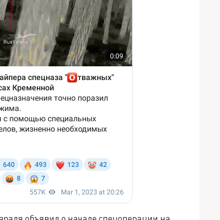
враля объявил о начале спецоперации на