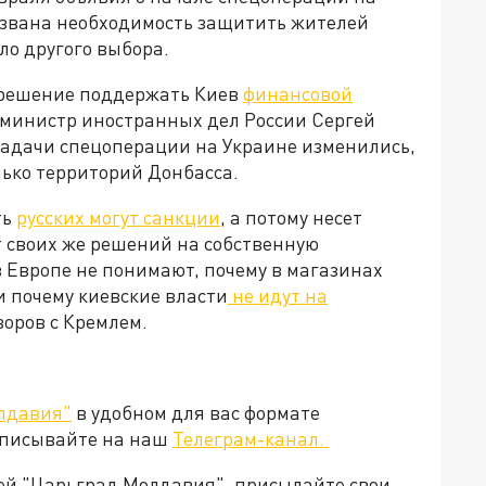
вызвана необходимость защитить жителей
ыло другого выбора.
 решение поддержать Киев
финансовой
м, министр иностранных дел России Сергей
 задачи спецоперации на Украине изменились,
лько территорий Донбасса.
ть
русских могут санкции
, а потому несет
т своих же решений на собственную
 Европе не понимают, почему в магазинах
и почему киевские власти
не идут на
говоров с Кремлем.
лдавия"
в удобном для вас формате
дписывайте на наш
Телеграм-канал.
ией "Царьград Молдавия", присылайте свои