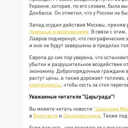
Украине, которая, по его словам, была 
Донбасса. Он отметил, что у России не б
Запад осудил действия Москвы, приняв
помощью и вооружением
. В связи с эти
Лавров подчеркнул, что географические
и они не будут завершены в пределах то
Европа до сих пор уверена, что останови
убытки и разрушительное воздействие о
экономику. Добропорядочные граждане в
растут цены, а также дорожает топливо, 
компромиссы
, чтобы сесть за стол пере
Уважаемые читатели "Царьграда"!
Вы можете читать новости
"Царьград Мо
в
Вконтакте
и
Одноклассники
. Также по
Если вам есть, чем поделиться с редакц