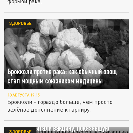
формой рака.
ЗДОРОВЬЕ
Брокколи против рака: как обычный овощ
стал мощным союзником медицины
18 АВГУСТА 19:15
Брокколи - гораздо больше, чем просто
зелёное дополнение к гарниру.
В США испытали вакцину, показавшую
ЗДОРОВЬЕ