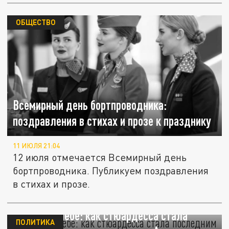
ОБЩЕСТВО
Всемирный день бортпроводника:
поздравления в стихах и прозе к празднику
11 ИЮЛЯ 21:04
12 июля отмечается Всемирный день
бортпроводника. Публикуем поздравления
в стихах и прозе.
В огне и в небе: как стюардесса стала
ПОЛИТИКА