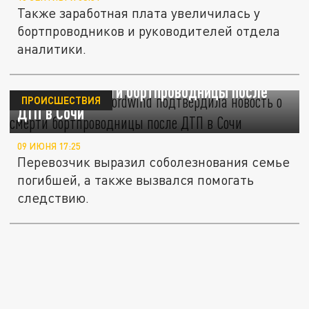
Также заработная плата увеличилась у
бортпроводников и руководителей отдела
аналитики.
Авиакомпания Nordwind подтвердила
новость о смерти бортпроводницы после
ПРОИСШЕСТВИЯ
ДТП в Сочи
09 ИЮНЯ 17:25
Перевозчик выразил соболезнования семье
погибшей, а также вызвался помогать
следствию.