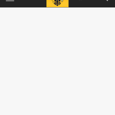
115093, г. Москва, переулок Партийный,
д.1, к.57, стр.3, эт.1, пом.I, ком.45