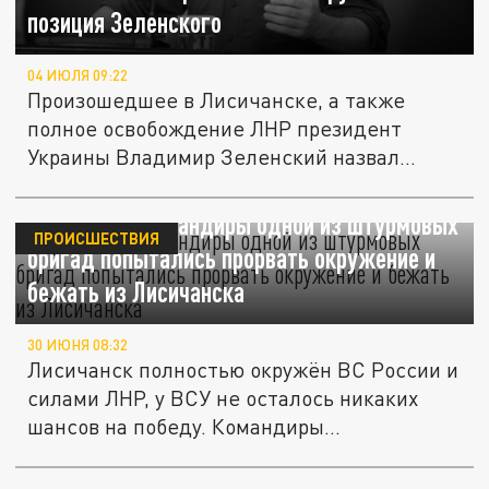
позиция Зеленского
04 ИЮЛЯ 09:22
Произошедшее в Лисичанске, а также
полное освобождение ЛНР президент
Украины Владимир Зеленский назвал
отвод...
Украинские командиры одной из штурмовых
ПРОИСШЕСТВИЯ
бригад попытались прорвать окружение и
бежать из Лисичанска
30 ИЮНЯ 08:32
Лисичанск полностью окружён ВС России и
силами ЛНР, у ВСУ не осталось никаких
шансов на победу. Командиры...