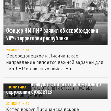
Офицер НМ ЛНР заявил об освобождении
98% территории республики
28 ИЮНЯ 16:13
Северодонецкое и Лисичанское
направление является важной задачей для
сил ЛНР и союзных войск. На
сегодняшний...
Лисичанск атакуют с пяти сторон – кольцо
ПОЛИТИКА
окружения сужается
27 ИЮНЯ 14:24
Котёл вокруг Лисичанска вскоре