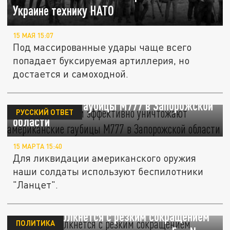
Украине технику НАТО
15 МАЯ 15:07
Под массированные удары чаще всего
попадает буксируемая артиллерия, но
достается и самоходной.
Бойцы ВС России эффективно уничтожают
американские гаубицы М777 в Запорожской
РУССКИЙ ОТВЕТ
области
15 МАРТА 15:40
Для ликвидации американского оружия
наши солдаты используют беспилотники
"Ланцет".
Украина столкнется с резким сокращением
ПОЛИТИКА