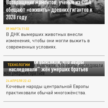
Возвращение мамонтов: ученые из США
обещают «оживить» древних гигантов к
2028 году
09 МАРТА 11:02
В ДНК вымерших животных внесли
изменения, чтобы они могли выжить в
современных условиях.
Палеогенетики выяснили, что авары
ТЕХНОЛОГИИ
"наследовали" жён умерших братьев
24 АПРЕЛЯ 22:43
Кочевые народы центральной Европы
практиковали обычай многожёнства.