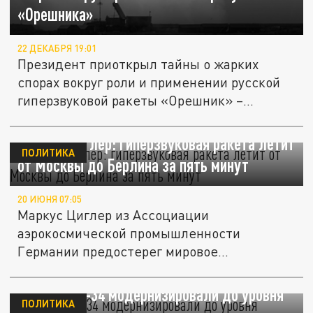
«Орешника»
22 ДЕКАБРЯ 19:01
Президент приоткрыл тайны о жарких
спорах вокруг роли и применении русской
гиперзвуковой ракеты «Орешник» –...
Маркус Циглер: гиперзвуковая ракета летит
ПОЛИТИКА
от Москвы до Берлина за пять минут
20 ИЮНЯ 07:05
Маркус Циглер из Ассоциации
аэрокосмической промышленности
Германии предостерег мировое
сообщество о времени...
Русский Су-34 модернизировали до уровня
ПОЛИТИКА