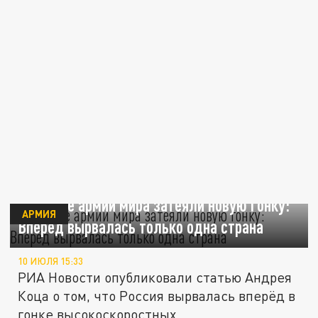
Ведущие армии мира затеяли новую гонку:
АРМИЯ
Вперёд вырвалась только одна страна
10 ИЮЛЯ 15:33
РИА Новости опубликовали статью Андрея
Коца о том, что Россия вырвалась вперёд в
гонке высокоскоростных...