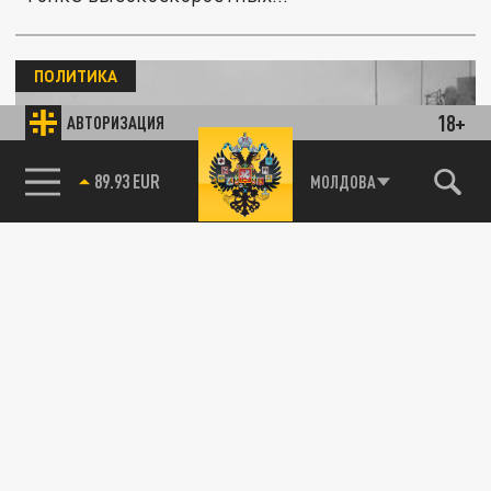
ПОЛИТИКА
18+
АВТОРИЗАЦИЯ
85.64 BRENT
МОЛДОВА
РИА Новости: США признали своё
поражение перед Россией в области
гиперзвукового оружия
01 АПРЕЛЯ 12:01
Как пишет обозреватель Давид Нармания,
американцы обеспокоены и считают, что
Москва впереди них