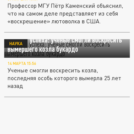
Профессор МГУ Пётр Каменский объяснил,
что на самом деле представляет из себя
«воскрешение» лютоволка в США.
7 минут успеха: ученые смогли воскресить
НАУКА
вымершего козла букардо
14 МАРТА 15:56
Ученые смогли воскресить козла,
последняя особь которого вымерла 25 лет
назад