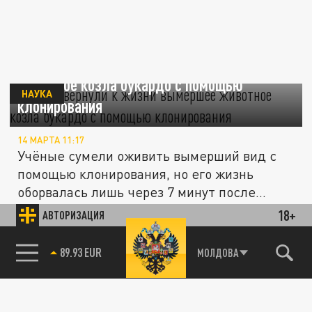
Учёные вернули к жизни вымершее
животное козла букардо с помощью
НАУКА
клонирования
14 МАРТА 11:17
Учёные сумели оживить вымерший вид с
помощью клонирования, но его жизнь
оборвалась лишь через 7 минут после...
Возвращение мамонтов: ученые из США
18+
АВТОРИЗАЦИЯ
обещают «оживить» древних гигантов к
НАУКА
85.64 BRENT
МОЛДОВА
2028 году
09 МАРТА 11:02
В ДНК вымерших животных внесли