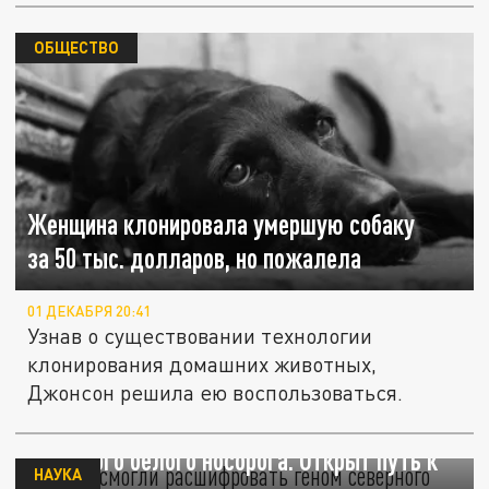
ОБЩЕСТВО
Женщина клонировала умершую собаку
за 50 тыс. долларов, но пожалела
01 ДЕКАБРЯ 20:41
Узнав о существовании технологии
клонирования домашних животных,
Джонсон решила ею воспользоваться.
Учёные смогли расшифровать геном
северного белого носорога. Открыт путь к
НАУКА