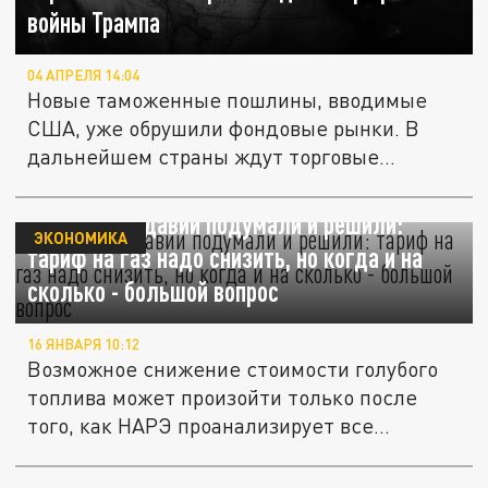
войны Трампа
04 АПРЕЛЯ 14:04
Новые таможенные пошлины, вводимые
США, уже обрушили фондовые рынки. В
дальнейшем страны ждут торговые
войны,...
Власти Молдавии подумали и решили:
ЭКОНОМИКА
тариф на газ надо снизить, но когда и на
сколько - большой вопрос
16 ЯНВАРЯ 10:12
Возможное снижение стоимости голубого
топлива может произойти только после
того, как НАРЭ проанализирует все...