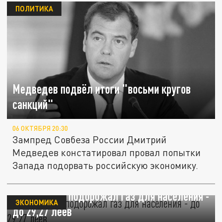
ПОЛИТИКА
Медведев подвёл итоги "восьми кругов
санкций"
06 ОКТЯБРЯ 20:30
Зампред Совбеза России Дмитрий
Медведев констатировал провал попытки
Запада подорвать российскую экономику.
В Молдавии подорожал газ для населения -
ЭКОНОМИКА
до 29,27 леев