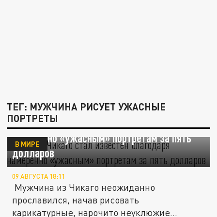
ТЕГ: МУЖЧИНА РИСУЕТ УЖАСНЫЕ
ПОРТРЕТЫ
Житель Чикаго стал известен благодаря
намеренно «ужасным» портретам за пять
В МИРЕ
долларов
09 АВГУСТА 18:11
Мужчина из Чикаго неожиданно
прославился, начав рисовать
карикатурные, нарочито неуклюжие