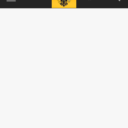
115093, г. Москва, переулок Партийный,
д.1, к.57, стр.3, эт.1, пом.I, ком.45