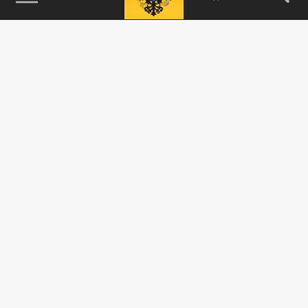
115093, г. Москва, переулок Партийный,
д.1, к.57, стр.3, эт.1, пом.I, ком.45