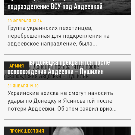
подразделение ВСУ под Авдеевкой
10 ФЕВРАЛЯ 13:24
Группа украинских пехотинцев,
переброшенная для подкрепления на
авдеевское направление, была
уничтожена...
Обстрелы Донецка прекратятся после
АРМИЯ
освобождения Авдеевки – Пушилин
31 ЯНВАРЯ 19:10
Украинские войска не смогут наносить
удары по Донецку и Ясиноватой после
потери Авдеевки. Об этом заявил врио...
ПРОИСШЕСТВИЯ