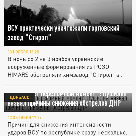
ВСУ практически уничтожили горловский
завод "Стирол"
03 НОЯБРЯ 13:28
В ночь со 2 на 3 ноября украинские
вооруженные формирования из РСЗО
HIMARS обстреляли химзавод "Стирол" в...
"Наступает переломный момент": Пушилин
ДОНБАСС
назвал причины снижения обстрелов ДНР
13 ОКТЯБРЯ 17:39
Причин для снижения интенсивности
ударов ВСУ по республике сразу несколько.