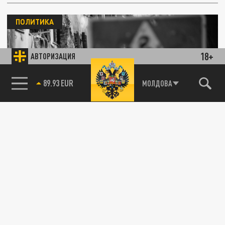
ПОЛИТИКА
18+
АВТОРИЗАЦИЯ
85.64 BRENT
МОЛДОВА
ВСУ снова обстреляли центр Донецка
02 СЕНТЯБРЯ 21:36
Украинские вооруженные формирования
нанесли удар по центральной части
столицы Донецкой народной республики,...
ОБЩЕСТВО