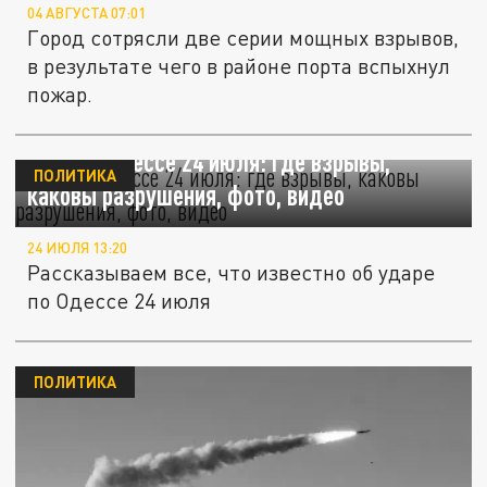
04 АВГУСТА 07:01
Город сотрясли две серии мощных взрывов,
в результате чего в районе порта вспыхнул
пожар.
Удар по Одессе 24 июля: где взрывы,
ПОЛИТИКА
каковы разрушения, фото, видео
24 ИЮЛЯ 13:20
Рассказываем все, что известно об ударе
по Одессе 24 июля
ПОЛИТИКА