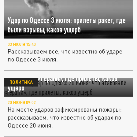
Удар по Одессе 3 июля: прилеты ракет, где
были взрывы, каков ущерб
03 ИЮЛЯ 15:40
Рассказываем все, что известно об ударе
по Одессе 3 июля.
Мощный удар по Одессе 20 июня: что
атаковали «Герани», где прилеты, каков
ПОЛИТИКА
ущерб
20 ИЮНЯ 09:02
На месте ударов зафиксированы пожары:
рассказываем, что известно об ударах по
Одессе 20 июня.