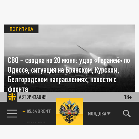
ПОЛИТИКА
СВО – сводка на 20 июня: удар «Гераней» по
Одессе, ситуация на Брянском, Курском,
Белгородском направлениях, новости с
фронта
18+
АВТОРИЗАЦИЯ
20 ИЮНЯ 10:01
Сводка СВО на сегодня: рассказываем о
85.64 BRENT
МОЛДОВА
ситуации по состоянию на 20 июня.
Сильнейший удар по Одессе 10 июня: куда